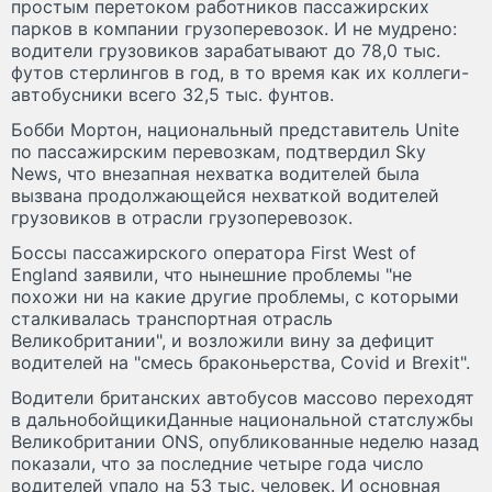
простым перетоком работников пассажирских
парков в компании грузоперевозок. И не мудрено:
водители грузовиков зарабатывают до 78,0 тыс.
футов стерлингов в год, в то время как их коллеги-
автобусники всего 32,5 тыс. фунтов.
Бобби Мортон, национальный представитель Unite
по пассажирским перевозкам, подтвердил Sky
News, что внезапная нехватка водителей была
вызвана продолжающейся нехваткой водителей
грузовиков в отрасли грузоперевозок.
Боссы пассажирского оператора First West of
England заявили, что нынешние проблемы "не
похожи ни на какие другие проблемы, с которыми
сталкивалась транспортная отрасль
Великобритании", и возложили вину за дефицит
водителей на "смесь браконьерства, Covid и Brexit".
Водители британских автобусов массово переходят
в дальнобойщикиДанные национальной статслужбы
Великобритании ONS, опубликованные неделю назад
показали, что за последние четыре года число
водителей упало на 53 тыс. человек. И основная