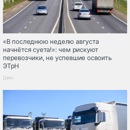
«В последнюю неделю августа
начнётся суета!»: чем рискуют
перевозчики, не успевшие освоить
ЭТрН
Дзен