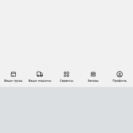
Ваши грузы
Ваши машины
Сервисы
Заказы
Профиль
АВТОМАТИЗАЦИЯ ПЕРЕВОЗОК
Площадки
Заказы
Торги
Тендеры
АТИ-Доки
GPS-мониторинг
АТИ Мессенджер
Цепочки грузов