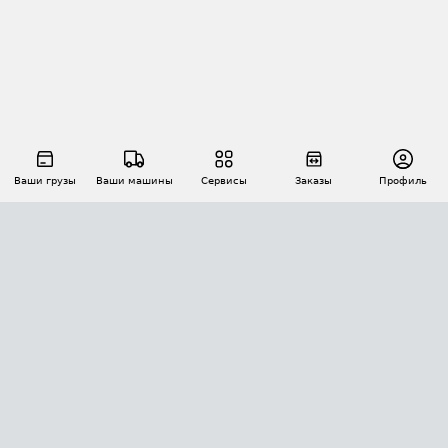
Ваши грузы
Ваши машины
Сервисы
Заказы
Профиль
АВТОМАТИЗАЦИЯ ПЕРЕВОЗОК
Площадки
Заказы
Торги
Тендеры
АТИ-Доки
GPS-мониторинг
АТИ Мессенджер
Цепочки грузов
API ATI.SU
ПОЛЕЗНОЕ
Расчет расстояний