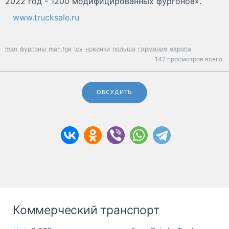
2022 год - 1200 модифицированных фургонов».
www.trucksale.ru
man
фургоны
man tge
lcv
новинки
польша
германия
европа
142 просмотров всего.
ОБСУДИТЬ
Коммерческий транспорт