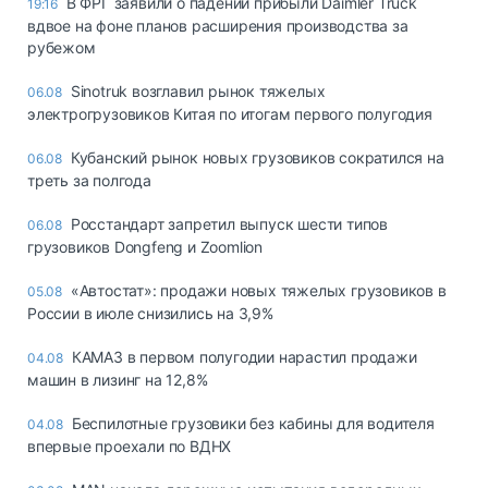
В ФРГ заявили о падении прибыли Daimler Truck
19:16
вдвое на фоне планов расширения производства за
рубежом
Sinotruk возглавил рынок тяжелых
06.08
электрогрузовиков Китая по итогам первого полугодия
Кубанский рынок новых грузовиков сократился на
06.08
треть за полгода
Росстандарт запретил выпуск шести типов
06.08
грузовиков Dongfeng и Zoomlion
«Автостат»: продажи новых тяжелых грузовиков в
05.08
России в июле снизились на 3,9%
КАМАЗ в первом полугодии нарастил продажи
04.08
машин в лизинг на 12,8%
Беспилотные грузовики без кабины для водителя
04.08
впервые проехали по ВДНХ