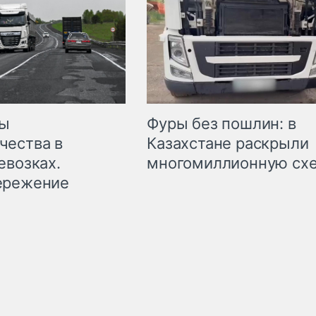
мы
Фуры без пошлин: в
чества в
Казахстане раскрыли
евозках.
многомиллионную сх
ережение