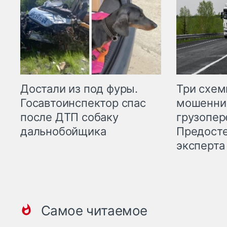
Три схе
Достали из под фуры.
мошенни
Госавтоинспектор спас
грузопер
после ДТП собаку
Предост
дальнобойщика
эксперта
Самое читаемое