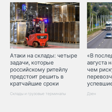
Атаки на склады: четыре
«В посл
задачи, которые
августа н
российскому ритейлу
чем рис
предстоит решить в
перевозч
кратчайшие сроки
успевшие
Склады и грузовые терминалы
Дзен