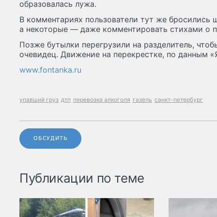
образовалась лужа.
В комментариях пользователи тут же бросились ш
а некоторые — даже комментировать стихами о 
Позже бутылки перегрузили на разделитель, чтоб
очевидец. Движение на перекрестке, по данным «Я
www.fontanka.ru
упавший груз
дтп
перевозка алкоголя
газель
санкт-петербург
ОБСУДИТЬ
Публикации по теме