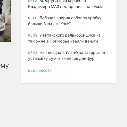
Во Фрунзенском районе
06.08
Владимира МАЗ протаранил Lada Vesta
Лобовая авария собрала пробку
06.08
больше 8 км на "Коле"
У китайского дальнобойщика на
06.08
таможне в Приморье изъяли деньги
Ha въeздax в Улaн-Удэ зaвepшaют
06.08
ycтaнoвкy «yмныx» вecoв для фyp
ему
Все новости