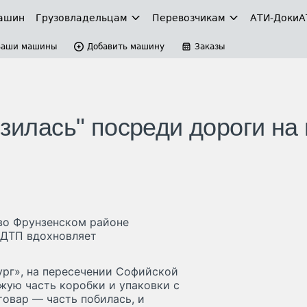
ашин
Грузовладельцам
Перевозчикам
АТИ-Доки
А
Ваши машины
Добавить машину
Заказы
узилась" посреди дороги на
 во Фрунзенском районе
 ДТП вдохновляет
ург», на пересечении Софийской
жую часть коробки и упаковки с
товар — часть побилась, и