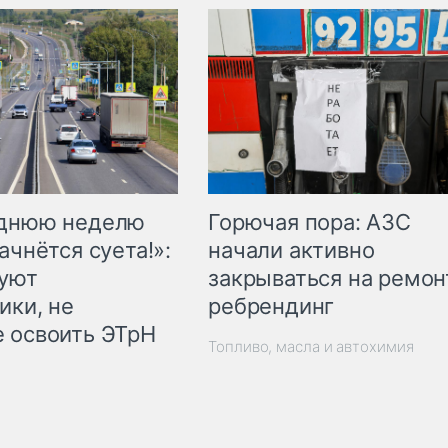
Горючая пора: АЗС
еднюю неделю
начали активно
ачнётся суета!»:
закрываться на ремон
куют
ребрендинг
ики, не
 освоить ЭТрН
Топливо, масла и автохимия