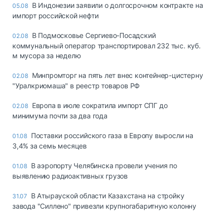
В Индонезии заявили о долгосрочном контракте на
05.08
импорт российской нефти
В Подмосковье Сергиево-Посадский
02.08
коммунальный оператор транспортировал 232 тыс. куб.
м мусора за неделю
Минпромторг на пять лет внес контейнер-цистерну
02.08
"Уралкриомаша" в реестр товаров РФ
Европа в июле сократила импорт СПГ до
02.08
минимума почти за два года
Поставки российского газа в Европу выросли на
01.08
3,4% за семь месяцев
В аэропорту Челябинска провели учения по
01.08
выявлению радиоактивных грузов
В Атырауской области Казахстана на стройку
31.07
завода "Силлено" привезли крупногабаритную колонну