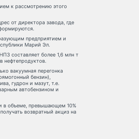
нием к рассмотрению этого
рес от директора завода, где
 формируются.
разующим предприятием и
еспублики Марий Эл.
ПЗ составляет более 1,6 млн т
в нефтепродуктов.
ько вакуумная перегонка
рямогонный бензин),
а, гудрон и мазут, т.е.
варным автобензином и
ии в объеме, превышающем 10%
 получать возвратный акциз на