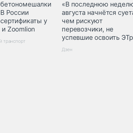
 бетономешалки
«В последнюю недел
 В России
августа начнётся суета
 сертификаты у
чем рискуют
 и Zoomlion
перевозчики, не
успевшие освоить ЭТ
й транспорт
Дзен