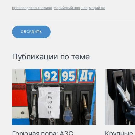
производство топлива
марийский нпз
нпз
марий эл
ОБСУДИТЬ
Публикации по теме
Горючая пора: АЗС
Крупные 