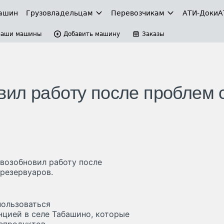
ашин
Грузовладельцам
Перевозчикам
АТИ-Доки
А
Ваши машины
Добавить машину
Заказы
ил работу после проблем 
возобновил работу после
 резервуаров.
пользоваться
цией в селе Табашино, которые