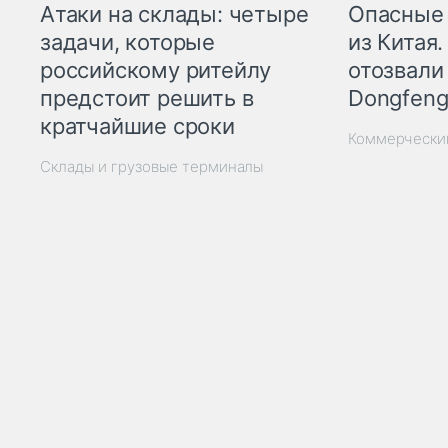
Опасные
Атаки на склады: четыре
из Китая.
задачи, которые
отозвали
российскому ритейлу
Dongfeng
предстоит решить в
кратчайшие сроки
Коммерчески
Склады и грузовые терминалы