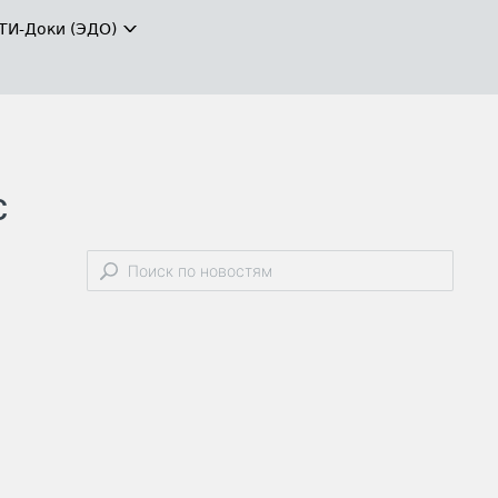
ТИ-Доки (ЭДО)
с