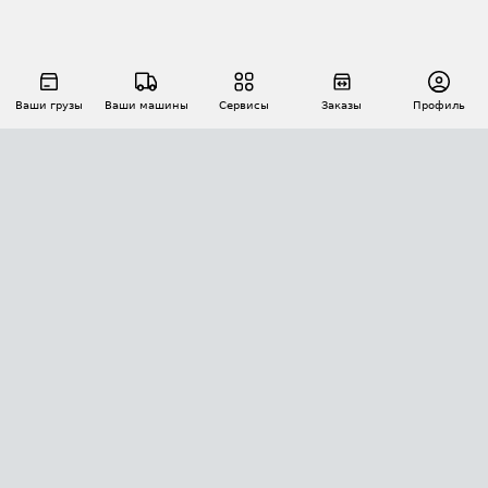
Ваши грузы
Ваши машины
Сервисы
Заказы
Профиль
АВТОМАТИЗАЦИЯ ПЕРЕВОЗОК
Площадки
Заказы
Торги
Тендеры
АТИ-Доки
GPS-мониторинг
АТИ Мессенджер
Цепочки грузов
API ATI.SU
ПОЛЕЗНОЕ
Расчет расстояний
БЕЗОПАСНОСТЬ
Академия ATI.SU
ATI.SU о безопасности
Звезды ATI.SU на вашем сайте
КОНТАКТЫ И ТАРИФЫ
Памятка по проверке контрагентов
Индекс ATI.SU FTL РФ