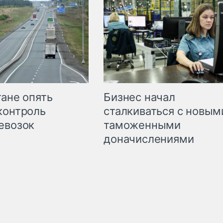
Бизнес начал
тане опять
сталкиваться с новым
контроль
таможенными
евозок
доначислениями