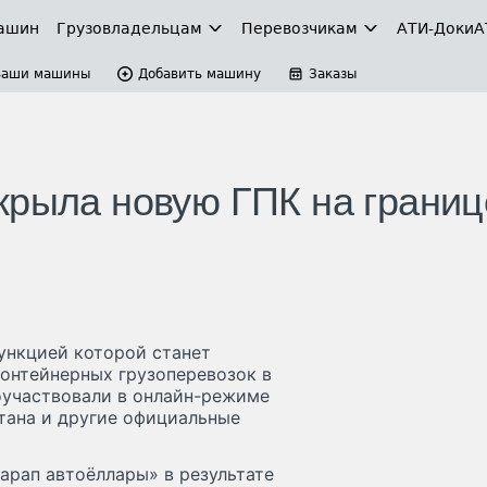
ашин
Грузовладельцам
Перевозчикам
АТИ-Доки
А
Ваши машины
Добавить машину
Заказы
крыла новую ГПК на границ
ункцией которой станет
онтейнерных грузоперевозок в
оучаствовали в онлайн-режиме
тана и другие официальные
арап автоёллары» в результате