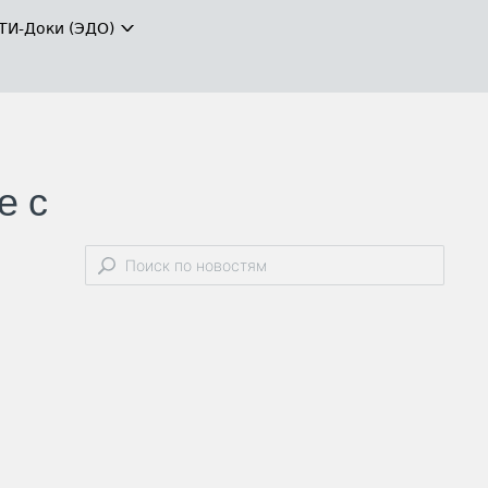
ТИ-Доки (ЭДО)
е с