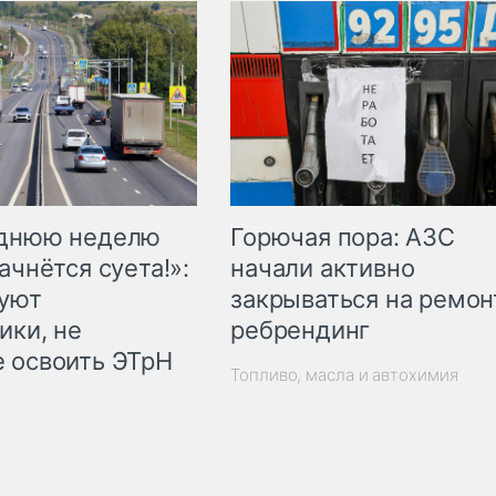
Горючая пора: АЗС
еднюю неделю
начали активно
ачнётся суета!»:
закрываться на ремон
куют
ребрендинг
ики, не
 освоить ЭТрН
Топливо, масла и автохимия