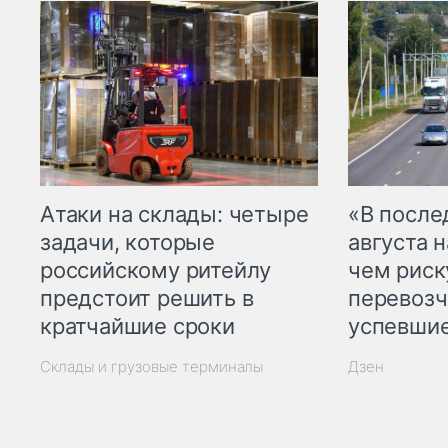
Атаки на склады: четыре
«В посл
задачи, которые
августа н
российскому ритейлу
чем рис
предстоит решить в
перевозч
кратчайшие сроки
успевшие
Склады и грузовые терминалы
Дзен