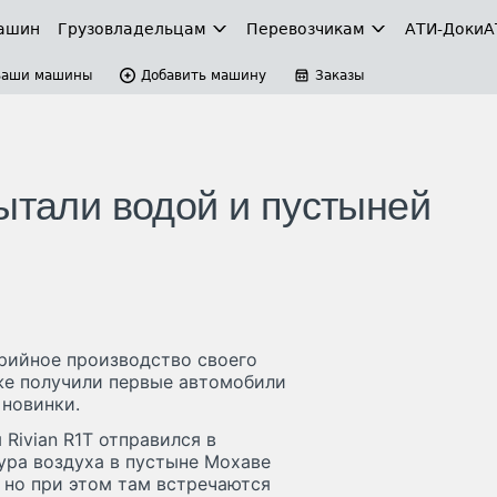
ашин
Грузовладельцам
Перевозчикам
АТИ-Доки
А
Ваши машины
Добавить машину
Заказы
ытали водой и пустыней
ерийное производство своего
уже получили первые автомобили
новинки.
Rivian R1T отправился в
ура воздуха в пустыне Мохаве
 но при этом там встречаются