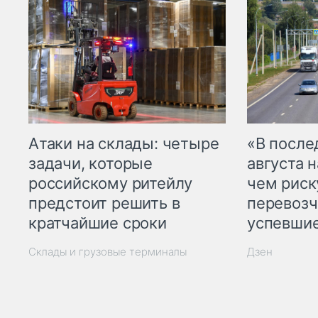
Атаки на склады: четыре
«В посл
задачи, которые
августа н
российскому ритейлу
чем рис
предстоит решить в
перевозч
кратчайшие сроки
успевшие
Склады и грузовые терминалы
Дзен