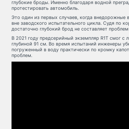
глубокие броды. Именно благодаря водной прегр
протестировать автомобиль.
Это один из первых случаев, когда внедорожные
вне заводского испытательного цикла. Судя по к
достаточно глубокий брод не составляет проблем
В 2021 году предсерийный экземпляр R1T смог с 
глубиной 91 см. Во время испытаний инженеры уб
погруженный в воду практически по кромку капо
проблем.