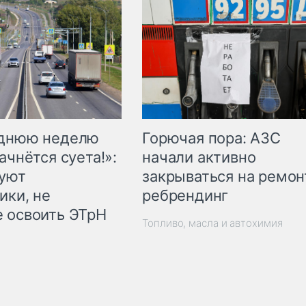
Горючая пора: АЗС
еднюю неделю
начали активно
ачнётся суета!»:
закрываться на ремон
куют
ребрендинг
ики, не
 освоить ЭТрН
Топливо, масла и автохимия