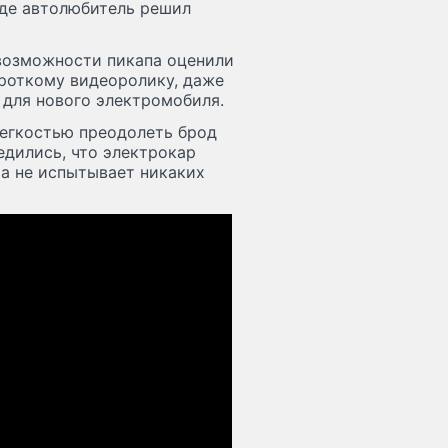
аде автолюбитель решил
 возможности пикапа оценили
ороткому видеоролику, даже
 для нового электромобиля.
легкостью преодолеть брод
едились, что электрокар
та не испытывает никаких