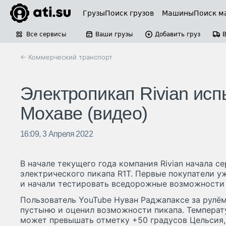
Грузы
Поиск грузов
Машины
Поиск м
Все сервисы
Ваши грузы
Добавить груз
← Коммерческий транспорт
Электропикап Rivian исп
Мохаве (видео)
16:09, 3 Апреля 2022
В начале текущего года компания Rivian начала с
электрического пикапа R1T. Первые покупатели 
и начали тестировать вседорожные возможности 
Пользователь YouTube Нуван Раджапаксе за рулём 
пустыню и оценил возможности пикапа. Температ
может превышать отметку +50 градусов Цельсия,