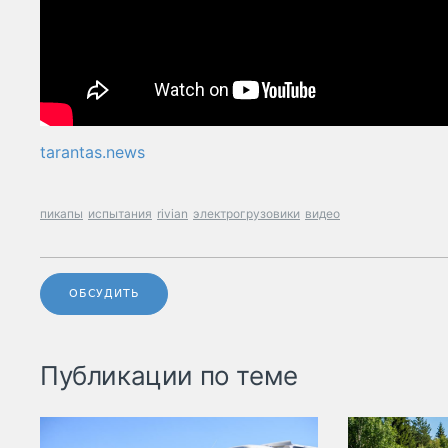
tarantas.news
пикапы
испытания
rivian
электрогрузовики
видео
ОБСУДИТЬ
Публикации по теме