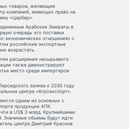
нных товаров, желающие
стр компаний, имеющих право на
ему «Цербер».
ъединенные Арабские Эмираты в
ервую очередь это поставки
во-экономических отношениях с
этом российские экспортные
но возрастать.
егии расширения несырьевого
зиции также демонстрируют
етье место среди импортеров
Персидского залива к 2030 году
ральном центре «Агроэкспорт».
ляется одним из основных с
порта продукции АПК.
очти в US$ 3 млрд. Крупнейшими
Э. Значимые объемы будут идти
дитель центра Дмитрий Краснов.