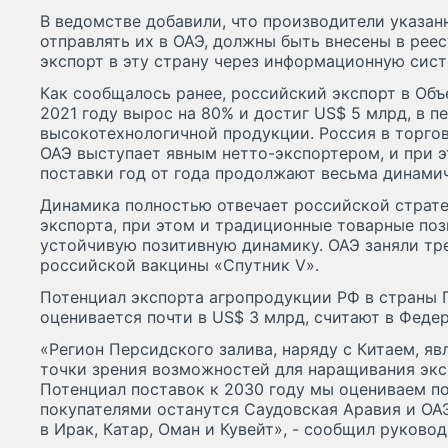
В ведомстве добавили, что производители указа
отправлять их в ОАЭ, должны быть внесены в рее
экспорт в эту страну через информационную сист
Как сообщалось ранее, российский экспорт в Об
2021 году вырос на 80% и достиг US$ 5 млрд, в п
высокотехнологичной продукции. Россия в торго
ОАЭ выступает явным нетто-экспортером, и при 
поставки год от года продолжают весьма динамич
Динамика полностью отвечает российской страт
экспорта, при этом и традиционные товарные по
устойчивую позитивную динамику. ОАЭ заняли тр
российской вакцины «Спутник V».
Потенциал экспорта агропродукции РФ в страны 
оценивается почти в US$ 3 млрд, считают в Феде
«Регион Персидского залива, наряду с Китаем, яв
точки зрения возможностей для наращивания экс
Потенциал поставок к 2030 году мы оцениваем п
покупателями останутся Саудовская Аравия и ОА
в Ирак, Катар, Оман и Кувейт», - сообщил руково