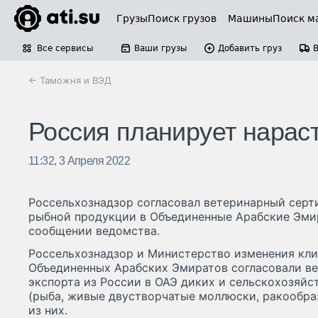
Грузы
Поиск грузов
Машины
Поиск м
Все сервисы
Ваши грузы
Добавить груз
← Таможня и ВЭД
Россия планирует нарас
11:32, 3 Апреля 2022
Россельхознадзор согласовал ветеринарный серт
рыбной продукции в Объединенные Арабские Эмир
сообщении ведомства.
Россельхознадзор и Министерство изменения кл
Объединенных Арабских Эмиратов согласовали в
экспорта из России в ОАЭ диких и сельскохозяй
(рыба, живые двустворчатые моллюски, ракообра
из них.