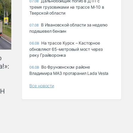
Дальнобойщик погиб в ДТП с
07.08
тремя грузовиками на трассе М-10 в
Тверской области
В Ивановской области за неделю
07.08
подешевел бензин
На трассе Курск – Касторное
06.08
обновляют 65-метровый мост через
реку Грайворонка
ю
!»:
Во Фрунзенском районе
06.08
Владимира МАЗ протаранил Lada Vesta
Все новости
рН