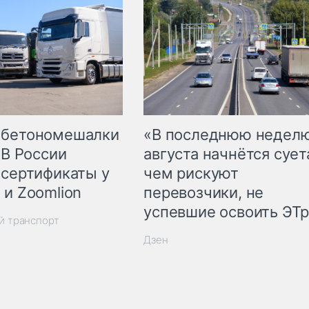
 бетономешалки
«В последнюю недел
 В России
августа начнётся суета
 сертификаты у
чем рискуют
 и Zoomlion
перевозчики, не
успевшие освоить ЭТ
й транспорт
Дзен