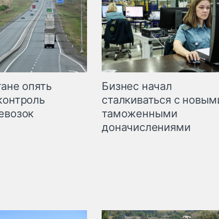
Бизнес начал
тане опять
сталкиваться с новым
контроль
таможенными
евозок
доначислениями