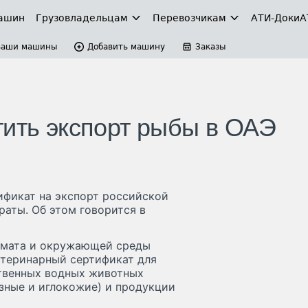
ашин
Грузовладельцам
Перевозчикам
АТИ-Доки
А
Ваши машины
Добавить машину
Заказы
тить экспорт рыбы в ОАЭ
ификат на экспорт российской
аты. Об этом говорится в
имата и окружающей среды
етеринарный сертификат для
ственных водных животных
зные и иглокожие) и продукции