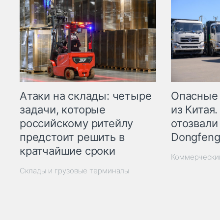
Опасные
Атаки на склады: четыре
из Китая.
задачи, которые
отозвали
российскому ритейлу
Dongfeng
предстоит решить в
кратчайшие сроки
Коммерчески
Склады и грузовые терминалы