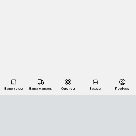
Ваши грузы
Ваши машины
Сервисы
Заказы
Профиль
АВТОМАТИЗАЦИЯ ПЕРЕВОЗОК
Площадки
Заказы
Торги
Тендеры
АТИ-Доки