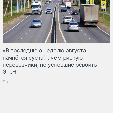
«В последнюю неделю августа
начнётся суета!»: чем рискуют
перевозчики, не успевшие освоить
ЭТрН
Дзен