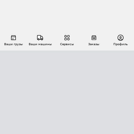
Ваши грузы
Ваши машины
Сервисы
Заказы
Профиль
АВТОМАТИЗАЦИЯ ПЕРЕВОЗОК
Площадки
Заказы
Торги
Тендеры
АТИ-Доки
GPS-мониторинг
АТИ Мессенджер
Цепочки грузов
API ATI.SU
ПОЛЕЗНОЕ
Расчет расстояний
БЕЗОПАСНОСТЬ
Академия ATI.SU