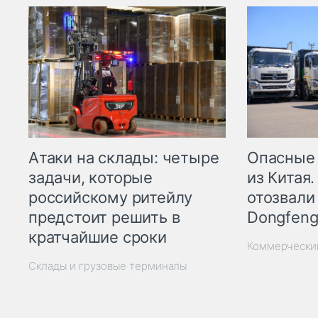
Опасные
Атаки на склады: четыре
из Китая.
задачи, которые
отозвали
российскому ритейлу
Dongfeng
предстоит решить в
кратчайшие сроки
Коммерчески
Склады и грузовые терминалы