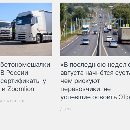
 бетономешалки
«В последнюю недел
 В России
августа начнётся суета
 сертификаты у
чем рискуют
 и Zoomlion
перевозчики, не
успевшие освоить ЭТ
й транспорт
Дзен