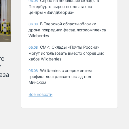
Спрос на небольшие склады в
06.08
Петербурге вырос после атак на
центры «Вайлдберриз»
В Тверской области обломки
06.08
дрона повредили фасад логокомплекса
Wildberries
СМИ: Склады «Почты России»
05.08
могут использовать вместо сгоревших
го
хабов Wildberries
у
Wildberries с опережением
05.08
аза
графика достраивает склад под
Минском
Все новости