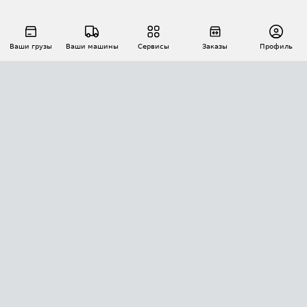
Ваши грузы
Ваши машины
Сервисы
Заказы
Профиль
АВТОМАТИЗАЦИЯ ПЕРЕВОЗОК
Площадки
Заказы
Торги
Тендеры
АТИ-Доки
GPS-мониторинг
АТИ Мессенджер
Цепочки грузов
API ATI.SU
ПОЛЕЗНОЕ
Расчет расстояний
БЕЗОПАСНОСТЬ
Академия ATI.SU
ATI.SU о безопасности
Звезды ATI.SU на вашем сайте
КОНТАКТЫ И ТАРИФЫ
Памятка по проверке контрагентов
Индекс ATI.SU FTL РФ
О системе ATI.SU
Светофор+
Средние ставки
ИНФОРМАЦИЯ