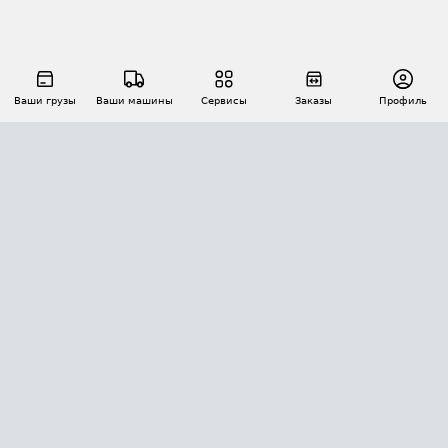
Ваши грузы
Ваши машины
Сервисы
Заказы
Профиль
АВТОМАТИЗАЦИЯ ПЕРЕВОЗОК
Площадки
Заказы
Торги
Тендеры
АТИ-Доки
GPS-мониторинг
АТИ Мессенджер
Цепочки грузов
API ATI.SU
ПОЛЕЗНОЕ
Расчет расстояний
БЕЗОПАСНОСТЬ
Академия ATI.SU
ATI.SU о безопасности
Звезды ATI.SU на вашем сайте
КОНТАКТЫ И ТАРИФЫ
Памятка по проверке контрагентов