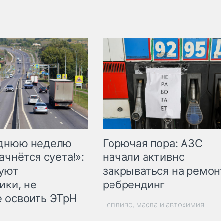
Горючая пора: АЗС
еднюю неделю
начали активно
ачнётся суета!»:
закрываться на ремон
куют
ребрендинг
ики, не
 освоить ЭТрН
Топливо, масла и автохимия