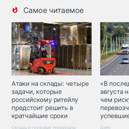
Самое читаемое
Атаки на склады: четыре
«В посл
задачи, которые
августа н
российскому ритейлу
чем рис
предстоит решить в
перевозч
кратчайшие сроки
успевшие
Склады и грузовые терминалы
Дзен