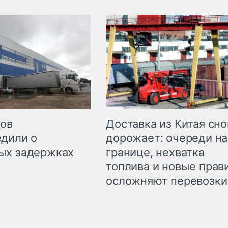
Доставка из Китая сно
ров
дорожает: очереди на
дили о
границе, нехватка
ых задержках
топлива и новые прав
осложняют перевозки