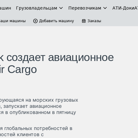
ашин
Грузовладельцам
Перевозчикам
АТИ-Доки
А
Ваши машины
Добавить машину
Заказы
k создает авиационное
r Cargo
ирующаяся на морских грузовых
, запускает авиационное
ся в опубликованном в пятницу
ия глобальных потребностей в
ностей клиентов с