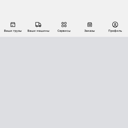
Ваши грузы
Ваши машины
Сервисы
Заказы
Профиль
АВТОМАТИЗАЦИЯ ПЕРЕВОЗОК
Площадки
Заказы
Торги
Тендеры
АТИ-Доки
GPS-мониторинг
АТИ Мессенджер
Цепочки грузов
API ATI.SU
ПОЛЕЗНОЕ
Расчет расстояний
БЕЗОПАСНОСТЬ
Академия ATI.SU
ATI.SU о безопасности
Звезды ATI.SU на вашем сайте
КОНТАКТЫ И ТАРИФЫ