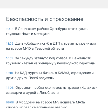
Безопасность и страхование
В Ленинском районе Оренбурга столкнулись
19:08
грузовик Howo и мотоцикл
Дальнобойщик погиб в ДТП с тремя грузовиками
18:06
на трассе М-10 в Тверской области
За секунду затянуло под колёса. В Ленобласти
16:55
грузовик наехал на женщину у пешеходного перехода
На КАД фургоны бились о КАМАЗ, ограждение и
15:10
друг о друга. Погиб водитель
Огромная пробка скопилась на трассе «Кола» из-
14:08
за аварии с фурой в Ленобласти
В Мордовии на трассе М-5 водитель МАЗа
06.08
спровоцировал смертельную аварию