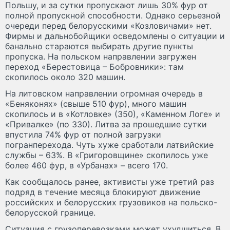
Польшу, и за сутки пропускают лишь 30% фур от
полной пропускной способности. Однако серьезной
очереди перед белорусскими «Козловичами» нет.
Фирмы и дальнобойщики осведомлены о ситуации и
банально стараются выбирать другие пункты
пропуска. На польском направлении загружен
переход «Берестовица – Бобровники»: там
скопилось около 320 машин.
На литовском направлении огромная очередь в
«Беняконях» (свыше 510 фур), много машин
скопилось и в «Котловке» (350), «Каменном Логе» и
«Привалке» (по 330). Литва за прошедшие сутки
впустила 74% фур от полной загрузки
погранперехода. Чуть хуже сработали латвийские
службы – 63%. В «Григоровщине» скопилось уже
более 460 фур, в «Урбанах» – всего 170.
Как сообщалось ранее, активисты уже третий раз
подряд в течение месяца блокируют движение
российских и белорусских грузовиков на польско-
белорусской границе.
Ситуация с грузоперевозками может ухудшиться. В