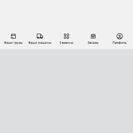
Ваши грузы
Ваши машины
Сервисы
Заказы
Профиль
АВТОМАТИЗАЦИЯ ПЕРЕВОЗОК
Площадки
Заказы
Торги
Тендеры
АТИ-Доки
GPS-мониторинг
АТИ Мессенджер
Цепочки грузов
API ATI.SU
ПОЛЕЗНОЕ
Расчет расстояний
БЕЗОПАСНОСТЬ
Академия ATI.SU