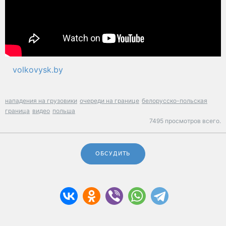
volkovysk.by
нападения на грузовики
очереди на границе
белорусско-польская
граница
видео
польша
7495 просмотров всего.
ОБСУДИТЬ