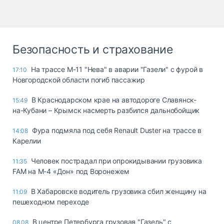
Безопасность и страхование
На трассе М-11 "Нева" в аварии "Газели" с фурой в
17:10
Новгородской области погиб пассажир
В Краснодарском крае на автодороге Славянск-
15:49
на-Кубани – Крымск насмерть разбился дальнобойщик
Фура подмяла под себя Renault Duster на трассе в
14:08
Карелии
Человек пострадал при опрокидывании грузовика
11:35
FAM на М-4 «Дон» под Воронежем
В Хабаровске водитель грузовика сбил женщину на
11:09
пешеходном переходе
В центре Петербурга грузовая "Газель" с
08.08