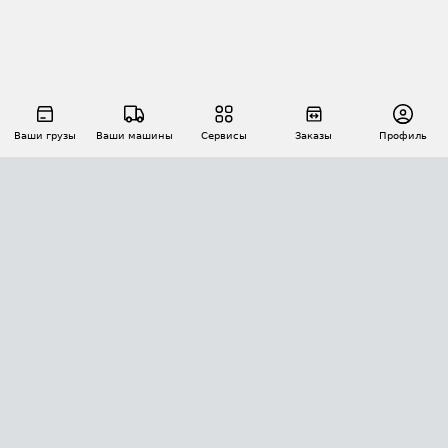
Ваши грузы
Ваши машины
Сервисы
Заказы
Профиль
АВТОМАТИЗАЦИЯ ПЕРЕВОЗОК
Площадки
Заказы
Торги
Тендеры
АТИ-Доки
GPS-мониторинг
АТИ Мессенджер
Цепочки грузов
API ATI.SU
ПОЛЕЗНОЕ
Расчет расстояний
БЕЗОПАСНОСТЬ
Академия ATI.SU