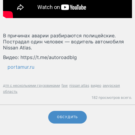
В причинах аварии разбираются полицейские.
Пострадал один человек — водитель автомобиля
Nissan Atlas.
Видео: https://t.me/autoroadblg
portamur.ru
дтп с несколькими грузовиками
faw
nissan atlas
видео
амурская
область
182 просмотров всего.
ОБСУДИТЬ