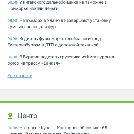
У китайского дальнобойщика на таможне в
06.08
Приморье изъяли деньги
Ha въeздax в Улaн-Удэ зaвepшaют ycтaнoвкy
06.08
«yмныx» вecoв для фyp
Водитель фуры маркетплейса погиб под
06.08
Екатеринбургом в ДТП с дорожной техникой
В Бурятии водитель грузовика из Китая уронил
06.08
ротор на трассу «Байкал»
Все новости
Центр
На трассе Курск – Касторное обновляют 65-
06.08
метровый мост через реку Грайворонка