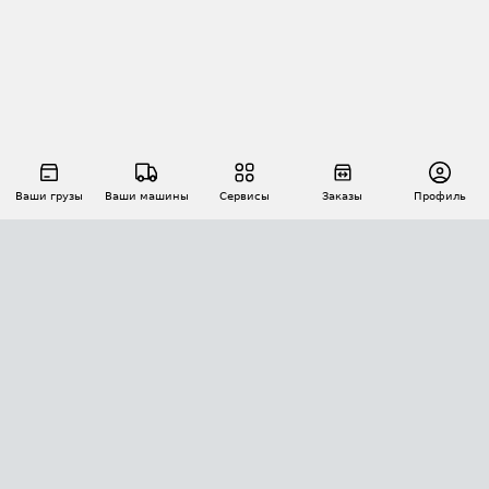
Ваши грузы
Ваши машины
Сервисы
Заказы
Профиль
АВТОМАТИЗАЦИЯ ПЕРЕВОЗОК
Площадки
Заказы
Торги
Тендеры
АТИ-Доки
GPS-мониторинг
АТИ Мессенджер
Цепочки грузов
API ATI.SU
ПОЛЕЗНОЕ
Расчет расстояний