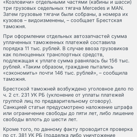
«Козловичи» отдельными частями (кабины и шасси)
три грузовых седельных тягача Mercedes и MAN.
Затем грузовые тягачи были собраны, а номера их
кузовов – видоизменены, – сообщает Брестская
таможня.
При оформлении отдельных автозапчастей сумма
уплаченных таможенных платежей составила
порядка 11 тыс. рублей. В случае ввоза грузовиков
как полноценных транспортных средств,
подлежащая к уплате сумма равнялась бы 156 тыс.
рублей. «Таким образом, граждане пытались
«сэкономить» почти 146 тыс. рублей», – сообщила
таможня.
Брестской таможней возбуждено уголовное дело по
ч. 2 ст. 231 УК РБ (уклонение от уплаты платежей
группой лиц по предварительному сговору).
Санкцией статьи предусмотрено наложение штрафа
или ограничение свободы до пяти лет, либо лишение
свободы вплоть до шести лет.
Кроме того, по данному факту проводится проверка
по ст. 381 УК РБ (подделка либо уничтожение