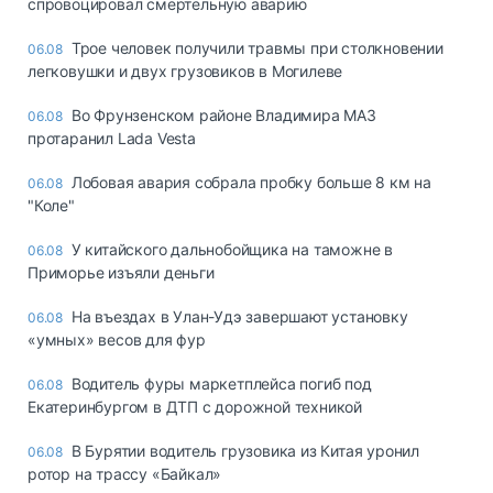
спровоцировал смертельную аварию
Трое человек получили травмы при столкновении
06.08
легковушки и двух грузовиков в Могилеве
Во Фрунзенском районе Владимира МАЗ
06.08
протаранил Lada Vesta
Лобовая авария собрала пробку больше 8 км на
06.08
"Коле"
У китайского дальнобойщика на таможне в
06.08
Приморье изъяли деньги
Ha въeздax в Улaн-Удэ зaвepшaют ycтaнoвкy
06.08
«yмныx» вecoв для фyp
Водитель фуры маркетплейса погиб под
06.08
Екатеринбургом в ДТП с дорожной техникой
В Бурятии водитель грузовика из Китая уронил
06.08
ротор на трассу «Байкал»