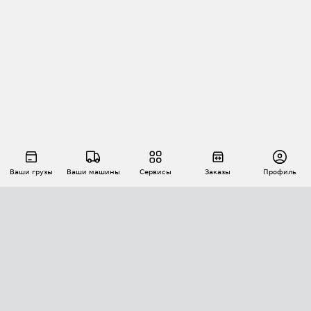
Ваши грузы
Ваши машины
Сервисы
Заказы
Профиль
АВТОМАТИЗАЦИЯ ПЕРЕВОЗОК
Площадки
Заказы
Торги
Тендеры
АТИ-Доки
GPS-мониторинг
АТИ Мессенджер
Цепочки грузов
API ATI.SU