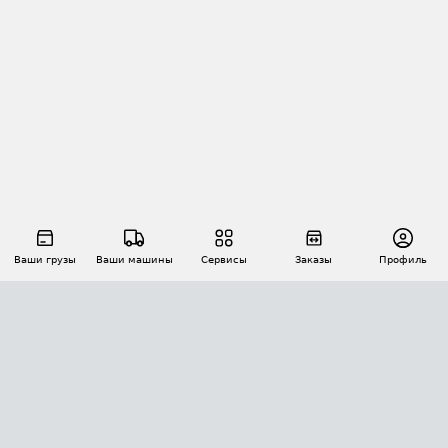
Ваши грузы
Ваши машины
Сервисы
Заказы
Профиль
АВТОМАТИЗАЦИЯ ПЕРЕВОЗОК
Площадки
Заказы
Торги
Тендеры
АТИ-Доки
GPS-мониторинг
АТИ Мессенджер
Цепочки грузов
API ATI.SU