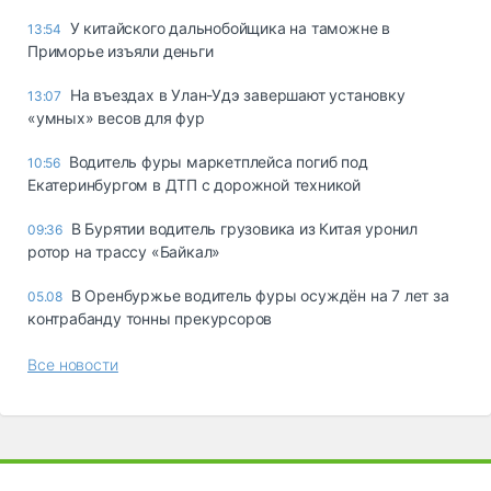
У китайского дальнобойщика на таможне в
13:54
Приморье изъяли деньги
Ha въeздax в Улaн-Удэ зaвepшaют ycтaнoвкy
13:07
«yмныx» вecoв для фyp
Водитель фуры маркетплейса погиб под
10:56
Екатеринбургом в ДТП с дорожной техникой
В Бурятии водитель грузовика из Китая уронил
09:36
ротор на трассу «Байкал»
В Оренбуржье водитель фуры осуждён на 7 лет за
05.08
контрабанду тонны прекурсоров
Все новости