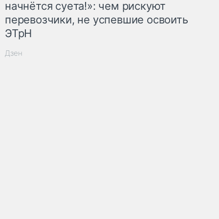
начнётся суета!»: чем рискуют
перевозчики, не успевшие освоить
ЭТрН
Дзен