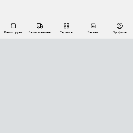
Ваши грузы
Ваши машины
Сервисы
Заказы
Профиль
АВТОМАТИЗАЦИЯ ПЕРЕВОЗОК
Площадки
Заказы
Торги
Тендеры
АТИ-Доки
GPS-мониторинг
АТИ Мессенджер
Цепочки грузов
API ATI.SU
ПОЛЕЗНОЕ
Расчет расстояний
БЕЗОПАСНОСТЬ
Академия ATI.SU
ATI.SU о безопасности
Звезды ATI.SU на вашем сайте
КОНТАКТЫ И ТАРИФЫ