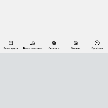
Ваши грузы
Ваши машины
Сервисы
Заказы
Профиль
АВТОМАТИЗАЦИЯ ПЕРЕВОЗОК
Площадки
Заказы
Торги
Тендеры
АТИ-Доки
GPS-мониторинг
АТИ Мессенджер
Цепочки грузов
API ATI.SU
ПОЛЕЗНОЕ