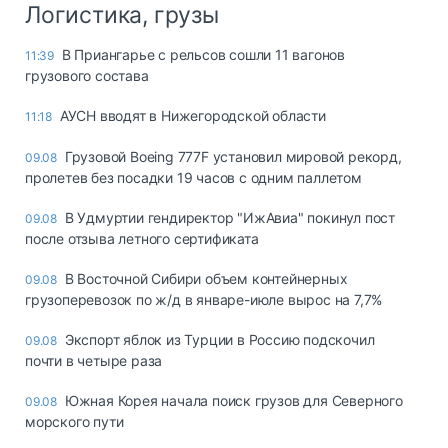
Логистика, грузы
В Приангарье с рельсов сошли 11 вагонов
11:39
грузового состава
АУСН вводят в Нижегородской области
11:18
Грузовой Boeing 777F установил мировой рекорд,
09.08
пролетев без посадки 19 часов с одним паллетом
В Удмуртии гендиректор "ИжАвиа" покинул пост
09.08
после отзыва летного сертификата
В Восточной Сибири объем контейнерных
09.08
грузоперевозок по ж/д в январе-июле вырос на 7,7%
Экспорт яблок из Турции в Россию подскочил
09.08
почти в четыре раза
Южная Корея начала поиск грузов для Северного
09.08
морского пути