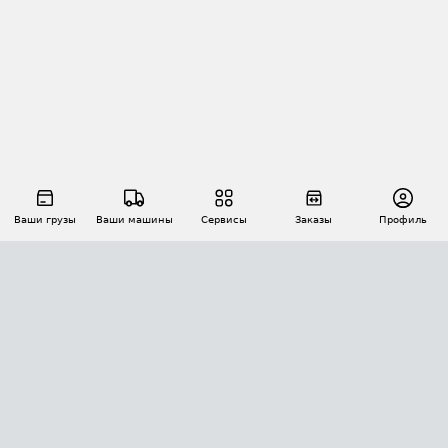
Ваши грузы
Ваши машины
Сервисы
Заказы
Профиль
АВТОМАТИЗАЦИЯ ПЕРЕВОЗОК
Площадки
Заказы
Торги
Тендеры
АТИ-Доки
GPS-мониторинг
АТИ Мессенджер
Цепочки грузов
API ATI.SU