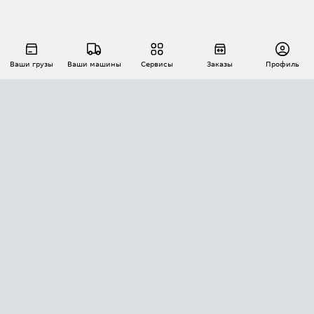
Ваши грузы
Ваши машины
Сервисы
Заказы
Профиль
АВТОМАТИЗАЦИЯ ПЕРЕВОЗОК
Площадки
Заказы
Торги
Тендеры
АТИ-Доки
GPS-мониторинг
АТИ Мессенджер
Цепочки грузов
API ATI.SU
ПОЛЕЗНОЕ
Расчет расстояний
БЕЗОПАСНОСТЬ
Академия ATI.SU
ATI.SU о безопасности
Звезды ATI.SU на вашем сайте
КОНТАКТЫ И ТАРИФЫ
Памятка по проверке контрагентов
Индекс ATI.SU FTL РФ