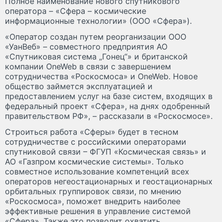
Полное наименование нового спутникового
оператора – «Сфера – космические
информационные технологии» (ООО «Сфера»).
«Оператор создан путем реорганизации ООО
«УанВеб» – совместного предприятия АО
«Спутниковая система „Гонец“» и британской
компании OneWeb в связи с завершением
сотрудничества «Роскосмоса» и OneWeb. Новое
общество займется эксплуатацией и
предоставлением услуг на базе систем, входящих в
федеральный проект «Сфера», на днях одобренный
правительством РФ», – рассказали в «Роскосмосе».
Строиться работа «Сферы» будет в тесном
сотрудничестве с российскими операторами
спутниковой связи – ФГУП «Космическая связь» и
АО «Газпром космические системы». Только
совместное использование компетенций всех
операторов негеостационарных и геостационарных
орбитальных группировок связи, по мнению
«Роскосмоса», поможет внедрить наиболее
эффективные решения в управление системой
«Сфера». Также это позволит охватить