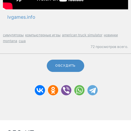
lvgames.info
симуляторы
компьютерные игры
american truck simulator
новинки
montana
сша
72 просмотров всего.
ОБСУДИТЬ