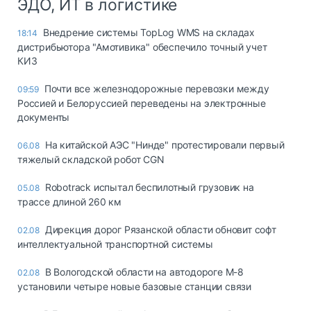
ЭДО, ИТ в логистике
Внедрение системы TopLog WMS на складах
18:14
дистрибьютора "Амотивика" обеспечило точный учет
КИЗ
Почти все железнодорожные перевозки между
09:59
Россией и Белоруссией переведены на электронные
документы
На китайской АЭС "Нинде" протестировали первый
06.08
тяжелый складской робот CGN
Robotrack испытал беспилотный грузовик на
05.08
трассе длиной 260 км
Дирекция дорог Рязанской области обновит софт
02.08
интеллектуальной транспортной системы
В Вологодской области на автодороге М-8
02.08
установили четыре новые базовые станции связи