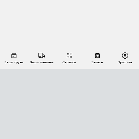
Ваши грузы
Ваши машины
Сервисы
Заказы
Профиль
АВТОМАТИЗАЦИЯ ПЕРЕВОЗОК
Площадки
Заказы
Торги
Тендеры
АТИ-Доки
GPS-мониторинг
АТИ Мессенджер
Цепочки грузов
API ATI.SU
ПОЛЕЗНОЕ