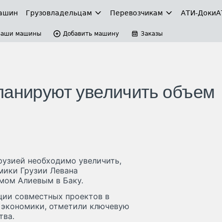
ашин
Грузовладельцам
Перевозчикам
АТИ-Доки
А
Ваши машины
Добавить машину
Заказы
ланируют увеличить объем
рузией необходимо увеличить,
мики Грузии Левана
мом Алиевым в Баку.
ции совместных проектов в
х экономики, отметили ключевую
тва.