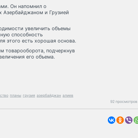
ми. Он напомнил о
х Азербайджаном и Грузией
ходимости увеличить объемы
кную способность
я этого есть хорошая основа.
ом товарооборота, подчеркнув
величения его объема.
ство
планы
грузия
азербайджан
алиев
92 просмотров 