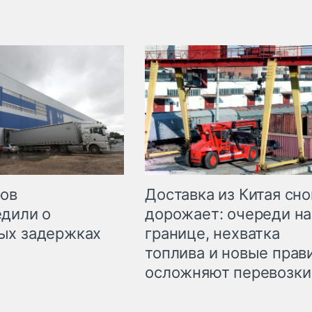
Доставка из Китая сно
ров
дорожает: очереди на
дили о
границе, нехватка
ых задержках
топлива и новые прав
осложняют перевозки