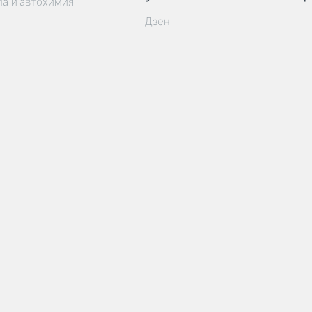
ла и автохимия
Дзен