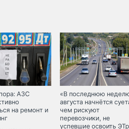
пора: АЗС
«В последнюю недел
ктивно
августа начнётся суета
ься на ремонт и
чем рискуют
инг
перевозчики, не
успевшие освоить ЭТ