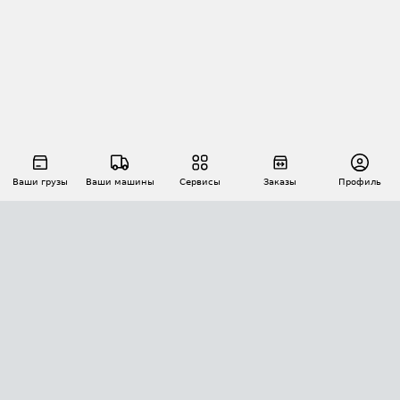
Ваши грузы
Ваши машины
Сервисы
Заказы
Профиль
АВТОМАТИЗАЦИЯ ПЕРЕВОЗОК
Площадки
Заказы
Торги
Тендеры
АТИ-Доки
GPS-мониторинг
АТИ Мессенджер
Цепочки грузов
API ATI.SU
ПОЛЕЗНОЕ