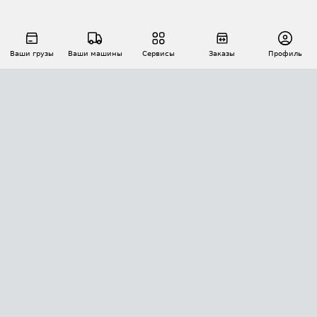
Ваши грузы
Ваши машины
Сервисы
Заказы
Профиль
АВТОМАТИЗАЦИЯ ПЕРЕВОЗОК
Площадки
Заказы
Торги
Тендеры
АТИ-Доки
GPS-мониторинг
АТИ Мессенджер
Цепочки грузов
API ATI.SU
ПОЛЕЗНОЕ
Расчет расстояний
БЕЗОПАСНОСТЬ
Академия ATI.SU
ATI.SU о безопасности
Звезды ATI.SU на вашем сайте
КОНТАКТЫ И ТАРИФЫ
Памятка по проверке контрагентов
Индекс ATI.SU FTL РФ
О системе ATI.SU
Светофор+