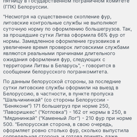
пятницу в Государственном пограничном комитете
(ГПК) Белоруссии.
"Несмотря на существенное скопление фур,
литовские контрольные службы не выполняют
суточную норму по оформлению большегрузов. Так,
за прошедшие сутки Литва оформила 66% фур от
нормы. Замедленное оформление грузовиков и
увеличение время проверок литовскими службами
являются реальными причинами длительного
ожидания оформления фур, следующих с
территории Литвы в Беларусь", - говорится в
сообщении белорусского погранкомитета.
По данным белорусской стороны, за последние
сутки литовские службы оформили на выезд в
Белоруссию, в частности, в пункте пропуска
"Шальчининкай" (со стороны Белоруссии -
"Бенякони") 171 большегруз при норме 250,
"Лаворишкес" ("Котловка") - 162 от нормы в 250, в
"Мядининкай" ("Каменный Лог") - 210 фур при норме
500. "Белорусская сторона, в свою очередь,
оформляет ровно столько фур, сколько выпустила
сопредельная сторона, и готова принять даже