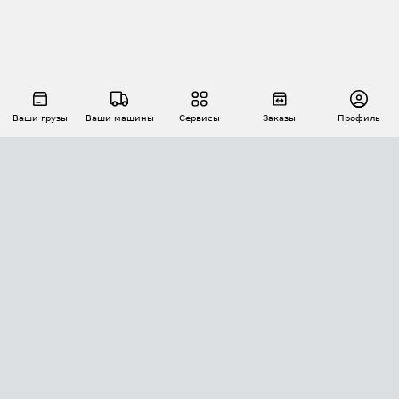
Ваши грузы
Ваши машины
Сервисы
Заказы
Профиль
АВТОМАТИЗАЦИЯ ПЕРЕВОЗОК
Площадки
Заказы
Торги
Тендеры
АТИ-Доки
GPS-мониторинг
АТИ Мессенджер
Цепочки грузов
API ATI.SU
ПОЛЕЗНОЕ
Расчет расстояний
БЕЗОПАСНОСТЬ
Академия ATI.SU
ATI.SU о безопасности