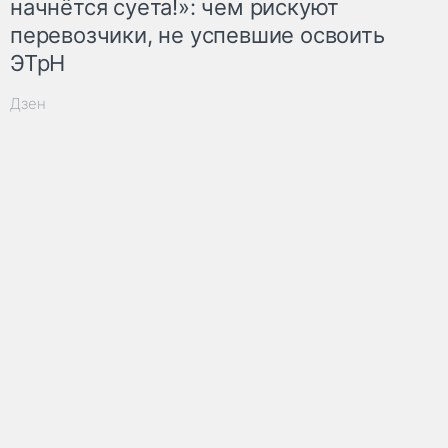
начнётся суета!»: чем рискуют
перевозчики, не успевшие освоить
ЭТрН
Дзен