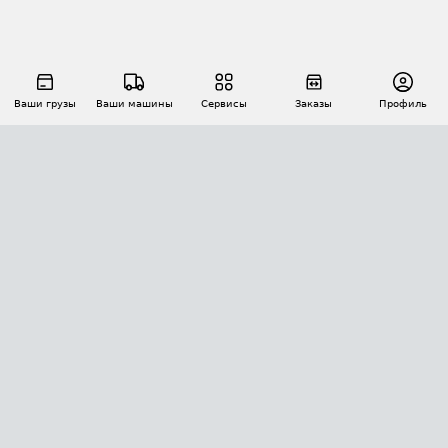
Ваши грузы
Ваши машины
Сервисы
Заказы
Профиль
АВТОМАТИЗАЦИЯ ПЕРЕВОЗОК
Площадки
Заказы
Торги
Тендеры
АТИ-Доки
GPS-мониторинг
АТИ Мессенджер
Цепочки грузов
API ATI.SU
ПОЛЕЗНОЕ
Расчет расстояний
БЕЗОПАСНОСТЬ
Академия ATI.SU
ATI.SU о безопасности
Звезды ATI.SU на вашем сайте
КОНТАКТЫ И ТАРИФЫ
Памятка по проверке контрагентов