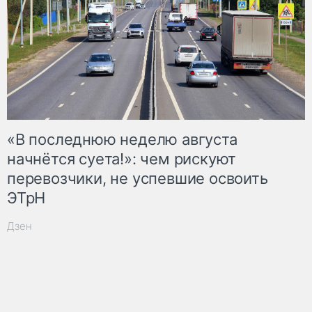
«В последнюю неделю августа
начнётся суета!»: чем рискуют
перевозчики, не успевшие освоить
ЭТрН
Дзен