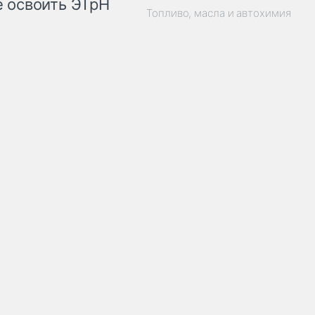
 освоить ЭТрН
Топливо, масла и автохимия