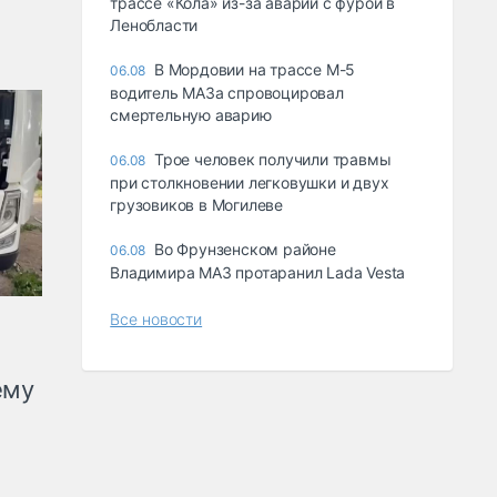
трассе «Кола» из-за аварии с фурой в
Ленобласти
В Мордовии на трассе М-5
06.08
водитель МАЗа спровоцировал
смертельную аварию
Трое человек получили травмы
06.08
при столкновении легковушки и двух
грузовиков в Могилеве
Во Фрунзенском районе
06.08
Владимира МАЗ протаранил Lada Vesta
Все новости
ему