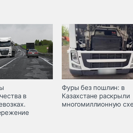
мы
Фуры без пошлин: в
чества в
Казахстане раскрыли
евозках.
многомиллионную сх
ережение