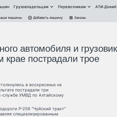
ашин
Грузовладельцам
Перевозчикам
АТИ-Доки
А
Ваши машины
Добавить машину
Заказы
ного автомобиля и грузови
м крае пострадали трое
толкнулись в воскресенье на
ультате пострадали три
с-службе УМВД по Алтайскому
одороги Р-256 "Чуйский тракт"
правляя специализированным