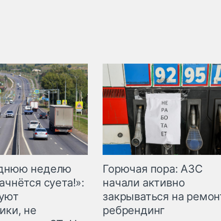
Горючая пора: АЗС
еднюю неделю
начали активно
ачнётся суета!»:
закрываться на ремон
куют
ребрендинг
ики, не