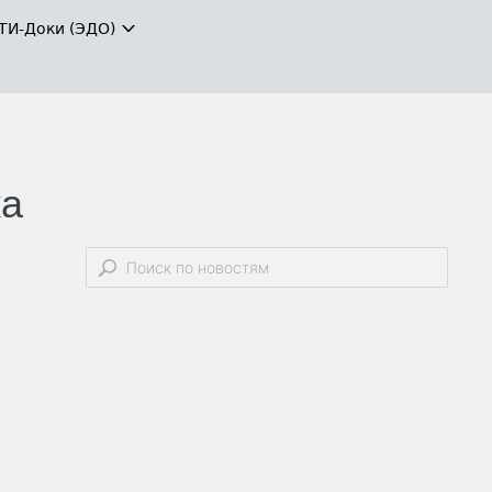
ТИ-Доки (ЭДО)
ка