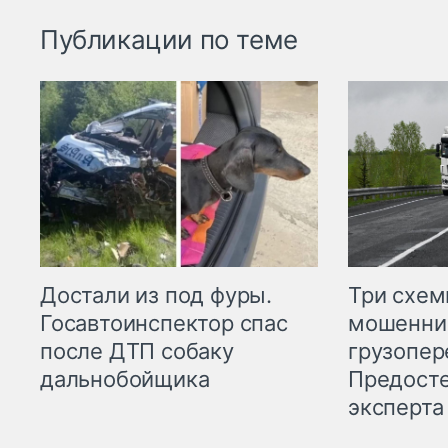
Публикации по теме
Три схе
Достали из под фуры.
мошенни
Госавтоинспектор спас
грузопер
после ДТП собаку
Предост
дальнобойщика
эксперта