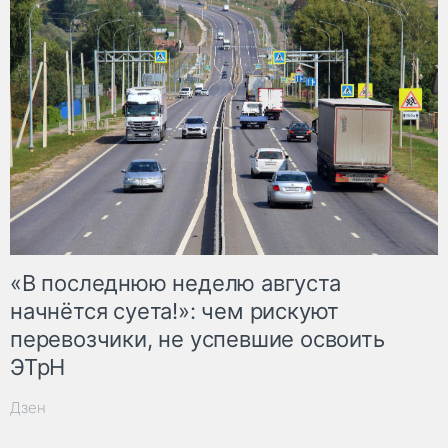
«В последнюю неделю августа
начнётся суета!»: чем рискуют
перевозчики, не успевшие освоить
ЭТрН
Дзен