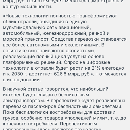
млрд руб. При этом будет меняться сама отрасль и
контур мобильности.
«Новые технологии полностью трансформируют
облик отрасли, объединяя в единую
мультимодальную сеть авиационный,
автомобильный, железнодорожный, речной и
морской транспорт. Средства перевозки становятся
все более автономными и экологичными. В
логистике выстраиваются экосистемы,
реализующие полный цикл услуг на основе
платформенных решений. Спрос на цифровые
технологии в отрасли будет расти на 21% ежегодно
и к 2030 г. достигнет 626,6 млрд руб.», - отмечается
в исследовании.
В научной статье говорится, что наибольший
интерес будет связан с беспилотным
авиатранспортом. В перспективе будет реализована
перевозка пассажиров беспилотными самолетами.
Пока беспилотники востребованы для доставки
грузов, особенно товаров «последней мили», т. е. до
конечного потребителя. Перспективным
направлением здесь являются технологии