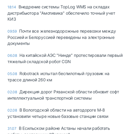
Внедрение системы TopLog WMS на складах
18:14
дистрибьютора "Амотивика" обеспечило точный учет
КИЗ
Почти все железнодорожные перевозки между
09:59
Россией и Белоруссией переведены на электронные
документы
На китайской АЭС "Нинде" протестировали первый
06.08
тяжелый складской робот CGN
Robotrack испытал беспилотный грузовик на
05.08
трассе длиной 260 км
Дирекция дорог Рязанской области обновит софт
02.08
интеллектуальной транспортной системы
В Вологодской области на автодороге М-8
02.08
установили четыре новые базовые станции связи
В Есильском районе Астаны начали работать
31.07