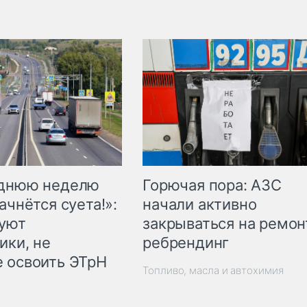
Горючая пора: АЗС
еднюю неделю
начали активно
ачнётся суета!»:
закрываться на ремон
куют
ребрендинг
ики, не
 освоить ЭТрН
Топливо, масла и автохимия