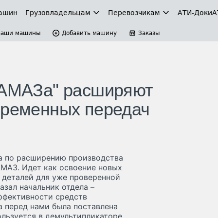
ашин
Грузовладельцам
Перевозчикам
АТИ-Доки
А
Ваши машины
Добавить машину
Заказы
КАМАЗа" расширяют
еременных передач
та по расширению производства
МАЗ. Идет как освоение новых
а деталей для уже проверенной
азал начальник отдела –
эффективности средств
а перед нами была поставлена
ользуется в демультипликаторе