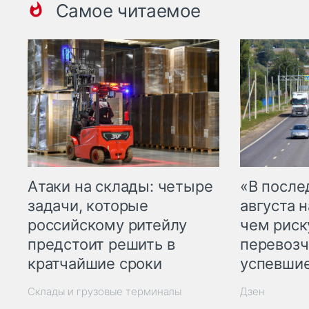
Самое читаемое
Атаки на склады: четыре
«В посл
задачи, которые
августа н
российскому ритейлу
чем рис
предстоит решить в
перевозч
кратчайшие сроки
успевшие
Склады и грузовые терминалы
Дзен