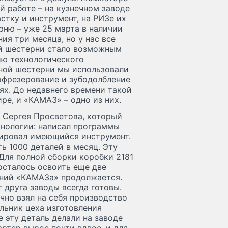
й работе – на кузнечном заводе
стку и инструмент, на РИЗе их
рню – уже 25 марта в наличии
ия три месяца, но у нас все
ой шестерни стало возможным
ию технологического
нной шестерни мы использовали
офрезерование и зубодолбление
ях. До недавнего времени такой
ре, и «КАМАЗ» – одно из них.
а Сергея Просветова, который
хнологии: написал программы
тировал имеющийся инструмент.
ь 1000 деталей в месяц. Эту
Для полной сборки коробки 2181
осталось освоить еще две
ений «КАМАЗа» продолжается.
 друга заводы всегда готовы.
ично взял на себя производство
альник цеха изготовления
 эту деталь делали на заводе