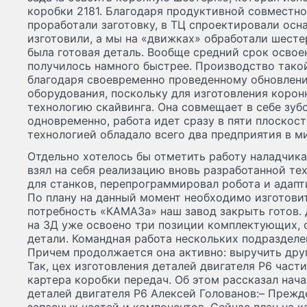
коробки 2181. Благодаря продуктивной совместно
проработали заготовку, в ТЦ спроектировали осна
изготовили, а мы на «движках» обработали шесте
была готовая деталь. Вообще средний срок освоен
получилось намного быстрее. Производство так
благодаря своевременно проведенному обновлен
оборудования, поскольку для изготовления коро
технологию скайвинга. Она совмещает в себе зуб
одновременно, работа идет сразу в пяти плоскост
технологией обладало всего два предприятия в ми
Отдельно хотелось бы отметить работу наладчик
взял на себя реализацию вновь разработанной те
для станков, перепрограммировал робота и адап
По плану на данный момент необходимо изготовит
потребность «КАМАЗа» наш завод закрыть готов. 
на ЗД уже освоено три позиции комплектующих, 
детали. Командная работа нескольких подраздел
Причем продолжается она активно: выручить друг
Так, цех изготовления деталей двигателя Р6 част
картера коробки передач. Об этом рассказал нач
деталей двигателя Р6 Алексей Голованов:– Прежде