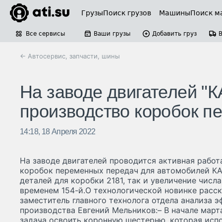
Грузы
Поиск грузов
Машины
Поиск м
Все сервисы
Ваши грузы
Добавить груз
← Автосервис, запчасти, шины
На заводе двигателей "
производство коробок п
14:18, 18 Апреля 2022
На заводе двигателей проводится активная рабо
коробок переменных передач для автомобилей КА
деталей для коробки 2181, так и увеличение числ
временем 154-й.О технологической новинке расск
заместитель главного технолога отдела анализа 
производства Евгений Мельников:– В начале март
задача освоить коронную шестерню, которая исп