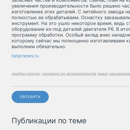
запасных частей и компонентов. Сейчас план на к
увеличения производительности было решено час
изготовление этих деталей. С литейного завода н
полностью ее обрабатываем. Оснастку заказывали
инструмент. На это ушло некоторое время, ведь 
оборудование из-под деталей двигателя Р6. В ит
программу обработки. Особый вклад внес наладчи
которому сейчас мы полноценно изготавливаем ка
выполним обязательно.
tatarnews.ru
коробки передач
производство автокомпонентов
камаз
расширение
ОБСУДИТЬ
Публикации по теме