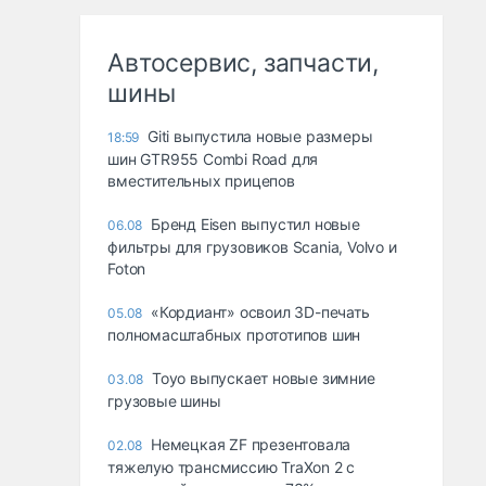
Автосервис, запчасти,
шины
Giti выпустила новые размеры
18:59
шин GTR955 Combi Road для
вместительных прицепов
Бренд Eisen выпустил новые
06.08
фильтры для грузовиков Scania, Volvo и
Foton
«Кордиант» освоил 3D-печать
05.08
полномасштабных прототипов шин
Toyo выпускает новые зимние
03.08
грузовые шины
Немецкая ZF презентовала
02.08
тяжелую трансмиссию TraXon 2 с