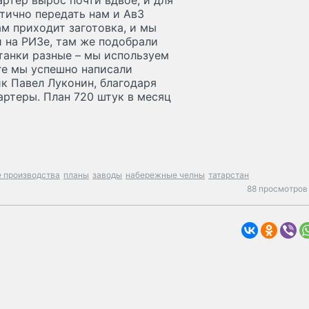
артер вырос почти вдвое, и для
тично передать нам и АвЗ
ам приходит заготовка, и мы
 на РИЗе, там же подобрали
станки разные – мы используем
оге мы успешно написали
к Павел Луконин, благодаря
ртеры. План 720 штук в месяц
 производства
планы
заводы
набережные челны
татарстан
88 просмотров 