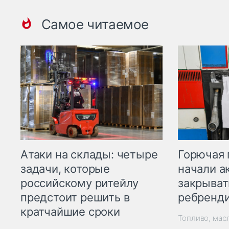
Самое читаемое
Горючая 
Атаки на склады: четыре
начали а
задачи, которые
закрыват
российскому ритейлу
ребренд
предстоит решить в
кратчайшие сроки
Топливо, мас