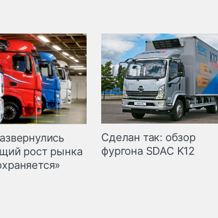
Сделан так: обзор
развернулись
фургона SDAC K12
бщий рост рынка
охраняется»