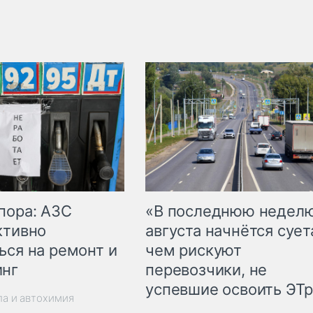
пора: АЗС
«В последнюю недел
ктивно
августа начнётся суета
ься на ремонт и
чем рискуют
инг
перевозчики, не
успевшие освоить ЭТ
ла и автохимия