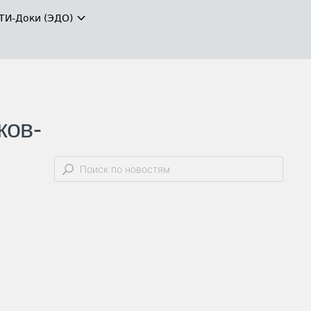
ТИ-Доки (ЭДО)
ков-