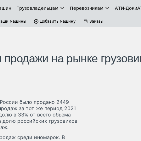
ашин
Грузовладельцам
Перевозчикам
АТИ-Доки
А
Ваши машины
Добавить машину
Заказы
л продажи на рынке грузови
 России было продано 2449
продаж за тот же период 2021
долю в 33% от всего объема
а долю российских грузовиков
даж.
продаж среди иномарок. В