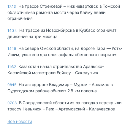
На трассе Стрежевой – Нижневартовск в Томской
17:13
области из-за ремонта моста через Кайму ввели
ограничения
На трассе из Новосибирска в Кузбасс ограничат
14:34
движение на три месяца
На севере Омской области, на дороге Тара — Усть-
14:15
Ишим, уложено два слоя асфальтобетонного покрытия
Казахстан начал строительство Аральско-
11:32
Каспийской магистрали Бейнеу – Саксаульск
На автодороге Владимир – Муром – Арзамас в
08:15
Судогодском районе обновят 2,8 км полотна
В Свердловской области из-за паводка перекрыли
07.08
трассу Невьянск – Реж – Артемовский – Килачевское
Все новости