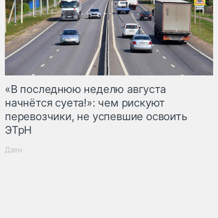
«В последнюю неделю августа
начнётся суета!»: чем рискуют
перевозчики, не успевшие освоить
ЭТрН
Дзен