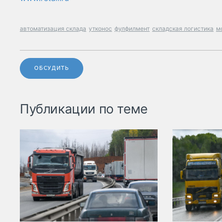
автоматизация склада
утконос
фулфилмент
складская логистика
м
ОБСУДИТЬ
Публикации по теме