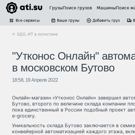
Грузы
Поиск грузов
Машины
Поиск м
Все сервисы
Ваши грузы
Добавить груз
← ЭДО, ИТ в логистике
"Утконос Онлайн" автом
в московском Бутово
18:58, 19 Апреля 2022
Онлайн-магазин «Утконос Онлайн» завершил авт
Бутово, второго по величине склада компании пл
пока единственный в России подобный проект ав
e-grocery.
Уникальность склада Бутово заключается в семи
конвейерной автоматизацией каждого этажа, вкл