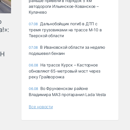
раньше привели в порядок 5 км
автодороги Ильинское-Хованское –
Кулачево
ю
Дальнобойщик погиб в ДТП с
07.08
!»:
тремя грузовиками на трассе М-10 в
Тверской области
В Ивановской области за неделю
07.08
рН
подешевел бензин
На трассе Курск – Касторное
06.08
обновляют 65-метровый мост через
реку Грайворонка
Во Фрунзенском районе
06.08
Владимира МАЗ протаранил Lada Vesta
Все новости