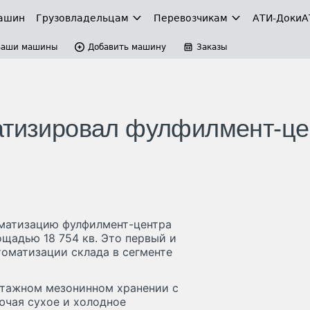
ашин
Грузовладельцам
Перевозчикам
АТИ-Доки
А
Ваши машины
Добавить машину
Заказы
атизировал фулфилмент-це
оматизацию фулфилмент-центра
ощадью 18 754 кв. Это первый и
томатизации склада в сегменте
этажном мезонинном хранении с
ючая сухое и холодное