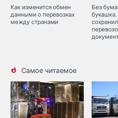
Как изменится обмен
Без бума
данными о перевозках
букашка.
между странами
сохрани
перевоз
докумен
Самое читаемое