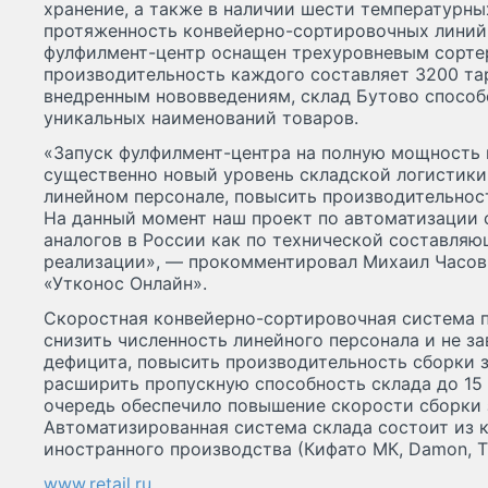
хранение, а также в наличии шести температурны
протяженность конвейерно-сортировочных линий 
фулфилмент-центр оснащен трехуровневым сортер
производительность каждого составляет 3200 та
внедренным нововведениям, склад Бутово способ
уникальных наименований товаров.
«Запуск фулфилмент-центра на полную мощность 
существенно новый уровень складской логистики,
линейном персонале, повысить производительнос
На данный момент наш проект по автоматизации 
аналогов в России как по технической составляющ
реализации», — прокомментировал Михаил Часов
«Утконос Онлайн».
Скоростная конвейерно-сортировочная система 
снизить численность линейного персонала и не з
дефицита, повысить производительность сборки з
расширить пропускную способность склада до 15 6
очередь обеспечило повышение скорости сборки з
Автоматизированная система склада состоит из 
иностранного производства (Кифато МК, Damon, Tr
www.retail.ru