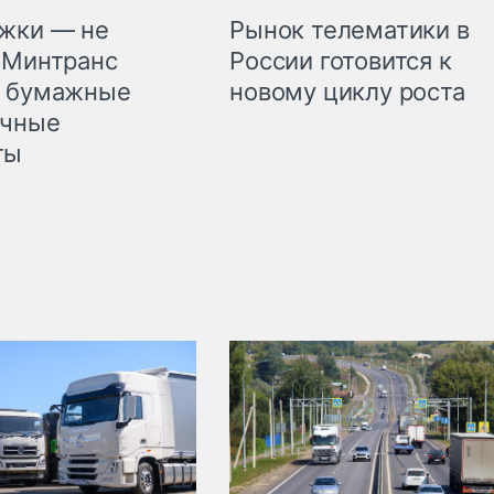
жки — не
Рынок телематики в
 Минтранс
России готовится к
л бумажные
новому циклу роста
очные
ты