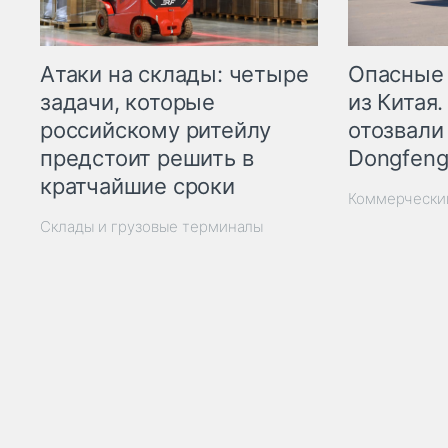
Опасные
Атаки на склады: четыре
из Китая.
задачи, которые
отозвали
российскому ритейлу
Dongfeng
предстоит решить в
кратчайшие сроки
Коммерчески
Склады и грузовые терминалы