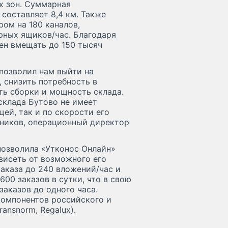
х зон. Суммарная
составляет 8,4 км. Также
ом на 180 каналов,
рных ящиков/час. Благодаря
ен вмещать до 150 тысяч
позволил нам выйти на
 снизить потребность в
ть сборки и мощность склада.
склада Бутово не имеет
ей, так и по скорости его
ников, операционный директор
позволила «Утконос Онлайн»
ависеть от возможного его
аказа до 240 вложений/час и
00 заказов в сутки, что в свою
аказов до одного часа.
компонентов российского и
ansnorm, Regalux).