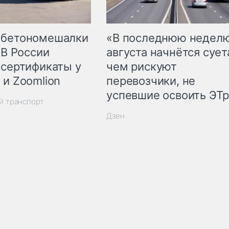
 бетономешалки
«В последнюю недел
 В России
августа начнётся суета
 сертификаты у
чем рискуют
 и Zoomlion
перевозчики, не
успевшие освоить ЭТ
й транспорт
Дзен