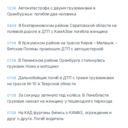
Автокатастрофа с двумя грузовиками в
13:36
Оренбуржье: погибли два человека
В Екатериновском районе Саратовской области на
08:08
полевой дороге в ДТП с КамАЗом погибла женщина
В Уржумском районе на трассе Киров – Малмыж –
07.08
Вятские Поляны произошло ДТП с автоцистерной
В Ленинском районе Оренбурга столкнулись
07.08
грузовик Howo и мотоцикл
Дальнобойщик погиб в ДТП с тремя грузовиками
07.08
на трассе М-10 в Тверской области
За секунду затянуло под колёса. В Ленобласти
07.08
грузовик наехал на женщину у пешеходного перехода
На КАД фургоны бились о КАМАЗ, ограждение и
07.08
друг о друга. Погиб водитель