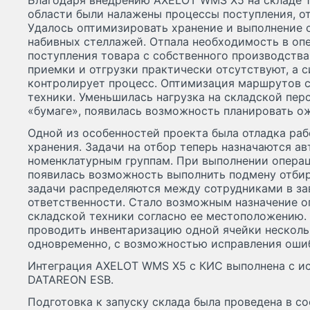
Благодаря внедрению AXELOT WMS X5 на складе 1
области были налажены процессы поступления, от
Удалось оптимизировать хранение и выполнение 
набивных стеллажей. Отпала необходимость в оп
поступления товара с собственного производств
приемки и отгрузки практически отсутствуют, а 
контролирует процесс. Оптимизация маршрутов с
техники. Уменьшилась нагрузка на складской пер
«бумаге», появилась возможность планировать о
Одной из особенностей проекта была отладка раб
хранения. Задачи на отбор теперь назначаются ав
номенклатурным группам. При выполнении опера
появилась возможность выполнить подмену отби
задачи распределяются между сотрудниками в за
ответственности. Стало возможным назначение о
складской техники согласно ее местоположению.
проводить инвентаризацию одной ячейки нескол
одновременно, с возможностью исправления ошиб
Интеграция AXELOT WMS X5 с КИС выполнена с и
DATAREON ESB.
Подготовка к запуску склада была проведена в с