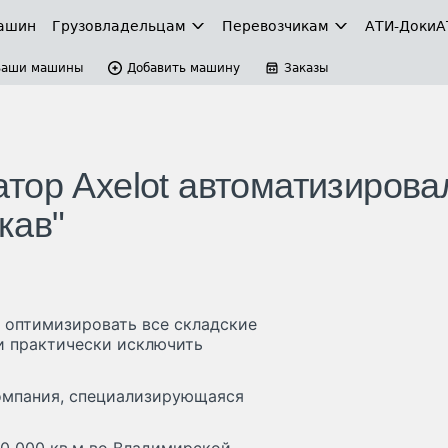
ашин
Грузовладельцам
Перевозчикам
АТИ-Доки
А
Ваши машины
Добавить машину
Заказы
тор Axelot автоматизирова
кав"
 оптимизировать все складские
 и практически исключить
омпания, специализирующаяся