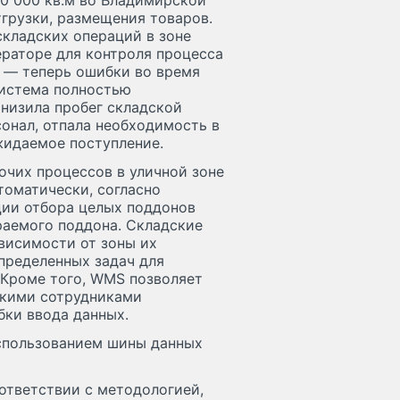
0 000 кв.м во Владимирской
грузки, размещения товаров.
складских операций в зоне
ераторе для контроля процесса
а — теперь ошибки во время
система полностью
низила пробег складской
сонал, отпала необходимость в
жидаемое поступление.
очих процессов в уличной зоне
томатически, согласно
ции отбора целых поддонов
раемого поддона. Складские
висимости от зоны их
пределенных задач для
 Кроме того, WMS позволяет
ькими сотрудниками
ки ввода данных.
спользованием шины данных
оответствии с методологией,