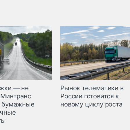
жки — не
Рынок телематики в
 Минтранс
России готовится к
л бумажные
новому циклу роста
очные
ты