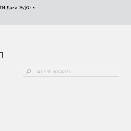
ТИ-Доки (ЭДО)
л