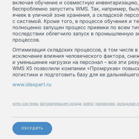
включая обучение и совместную инвентаризацию,
беспроблемно запустить WMS. Так, например, был
ячеек в уличной зоне хранения, а складской перс
с системой. Кроме того, в процессе обучения и т
полноценно запущен процесс приемки по всем тип
последствии облегчило запуск в промышленную э
процессов.
Оптимизация складских процессов, в том числе в 
исключение влияния человеческого фактора, сниж
и уменьшение нагрузки на персонал – все эти рез
WMS X5 позволили компании «Промрукав» повыси
логистики и подготовить базу для ее дальнейшего
www.idexpert.ru
wms-системы
автоматизация склада
axelot
промрукав
складская л
ОБСУДИТЬ