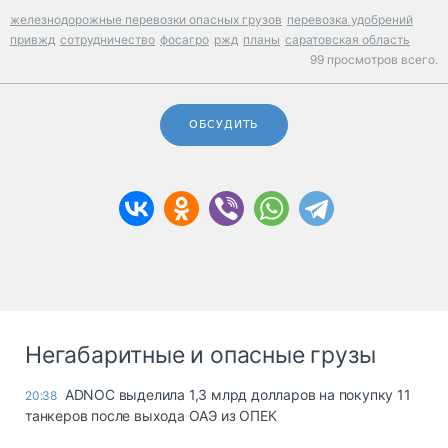
железнодорожные перевозки опасных грузов
перевозка удобрений
привжд
сотрудничество
фосагро
ржд
планы
саратовская область
99 просмотров всего.
ОБСУДИТЬ
Негабаритные и опасные грузы
ADNOC выделила 1,3 млрд долларов на покупку 11
20:38
танкеров после выхода ОАЭ из ОПЕК