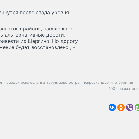
ачнутся после спада уровня
льского района, населенные
ть альтернативные дороги.
ривезти из Шергино. Но дорогу
ение будет восстановлено", -
ог
паводок
река селенга
турунтаево
острог
покровка
шергино
бурятия
103 просмотров 