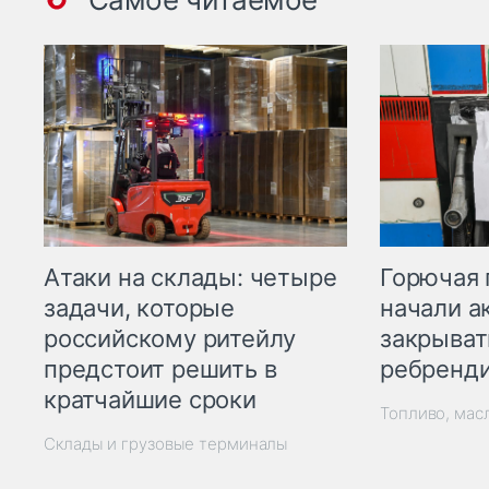
Горючая 
Атаки на склады: четыре
начали а
задачи, которые
закрыват
российскому ритейлу
ребренд
предстоит решить в
кратчайшие сроки
Топливо, мас
Склады и грузовые терминалы