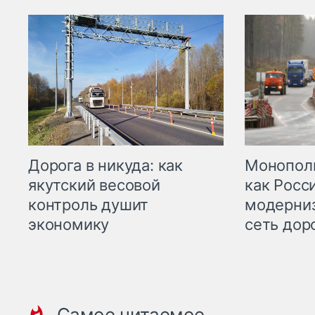
Дорога в никуда: как
Монополи
якутский весовой
как Росс
контроль душит
модерни
экономику
сеть дор
Самое читаемое