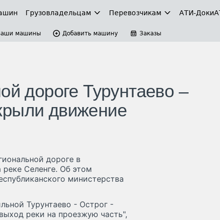
ашин
Грузовладельцам
Перевозчикам
АТИ-Доки
А
Ваши машины
Добавить машину
Заказы
ой дороге Турунтаево –
крыли движение
гиональной дороге в
 реке Селенге. Об этом
еспубликанского министерства
льной Турунтаево - Острог -
выход реки на проезжую часть",