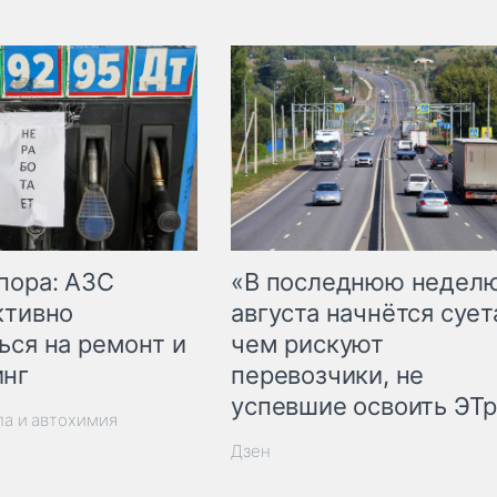
пора: АЗС
«В последнюю недел
ктивно
августа начнётся суета
ься на ремонт и
чем рискуют
инг
перевозчики, не
успевшие освоить ЭТ
ла и автохимия
Дзен